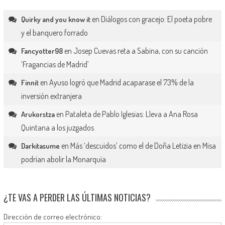
en
Diálogos con gracejo: El poeta pobre
Quirky and you know it
y el banquero forrado
en
Josep Cuevas reta a Sabina, con su canción
Fancyotter98
‘Fragancias de Madrid’
en
Ayuso logró que Madrid acaparase el 73% de la
Finnit
inversión extranjera
en
Pataleta de Pablo Iglesias: Lleva a Ana Rosa
Arukorstza
Quintana a los juzgados
en
Más ‘descuidos’ como el de Doña Letizia en Misa
Darkitasume
podrían abolir la Monarquía
¿TE VAS A PERDER LAS ÚLTIMAS NOTICIAS?
Dirección de correo electrónico: