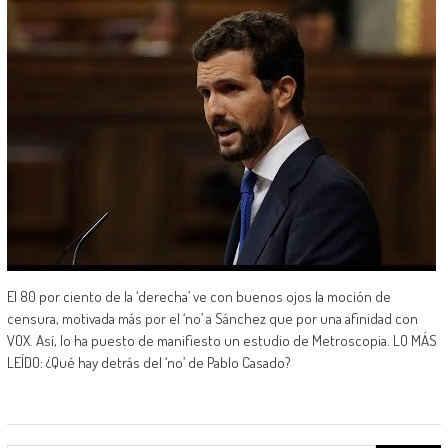
El 80 por ciento de la ‘derecha’ ve con buenos ojos la moción de
censura, motivada más por el ‘no’ a Sánchez que por una afinidad con
VOX. Así, lo ha puesto de manifiesto un estudio de Metroscopia. LO MÁS
LEÍDO: ¿Qué hay detrás del ‘no’ de Pablo Casado?