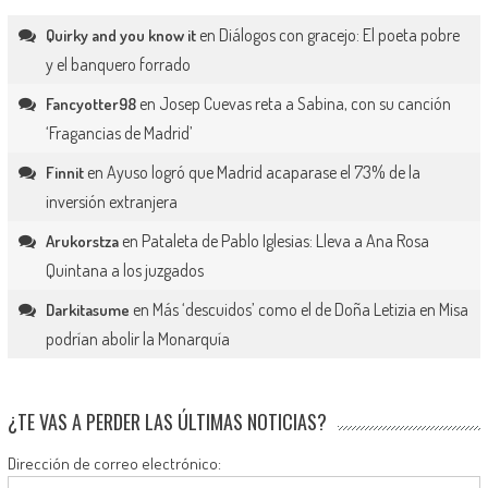
en
Diálogos con gracejo: El poeta pobre
Quirky and you know it
y el banquero forrado
en
Josep Cuevas reta a Sabina, con su canción
Fancyotter98
‘Fragancias de Madrid’
en
Ayuso logró que Madrid acaparase el 73% de la
Finnit
inversión extranjera
en
Pataleta de Pablo Iglesias: Lleva a Ana Rosa
Arukorstza
Quintana a los juzgados
en
Más ‘descuidos’ como el de Doña Letizia en Misa
Darkitasume
podrían abolir la Monarquía
¿TE VAS A PERDER LAS ÚLTIMAS NOTICIAS?
Dirección de correo electrónico: