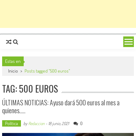
Estas en
Inicio
>
Posts tagged "500 euros"
TAG: 500 EUROS
ÚLTIMAS NOTICIAS: Ayuso dará 500 euros al mes a
quienes…..
Política
0
by
Redaccion
-
18 junio, 2021