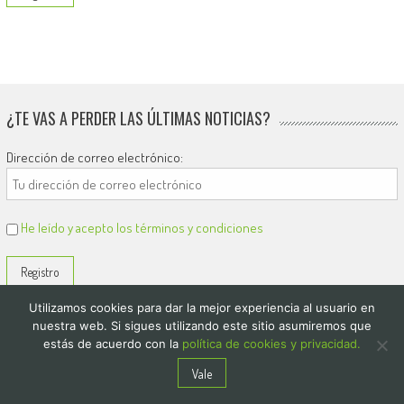
¿TE VAS A PERDER LAS ÚLTIMAS NOTICIAS?
Dirección de correo electrónico:
He leído y acepto los términos y condiciones
Utilizamos cookies para dar la mejor experiencia al usuario en
nuestra web. Si sigues utilizando este sitio asumiremos que
estás de acuerdo con la
política de cookies y privacidad.
© 2026
El Diario de Colón
Vale
Politica de privacidad y cookies
Quienes Somos