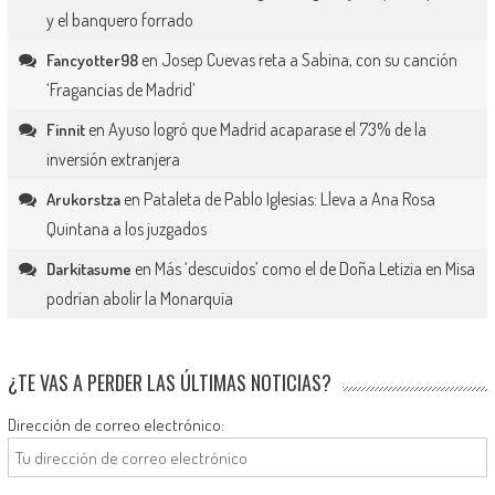
y el banquero forrado
en
Josep Cuevas reta a Sabina, con su canción
Fancyotter98
‘Fragancias de Madrid’
en
Ayuso logró que Madrid acaparase el 73% de la
Finnit
inversión extranjera
en
Pataleta de Pablo Iglesias: Lleva a Ana Rosa
Arukorstza
Quintana a los juzgados
en
Más ‘descuidos’ como el de Doña Letizia en Misa
Darkitasume
podrían abolir la Monarquía
¿TE VAS A PERDER LAS ÚLTIMAS NOTICIAS?
Dirección de correo electrónico: