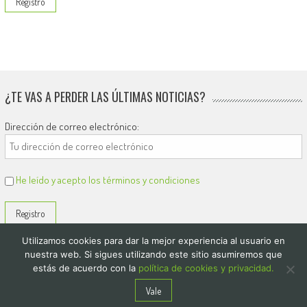
¿TE VAS A PERDER LAS ÚLTIMAS NOTICIAS?
Dirección de correo electrónico:
He leído y acepto los términos y condiciones
Utilizamos cookies para dar la mejor experiencia al usuario en
nuestra web. Si sigues utilizando este sitio asumiremos que
estás de acuerdo con la
política de cookies y privacidad.
© 2026
El Diario de Colón
Vale
Politica de privacidad y cookies
Quienes Somos