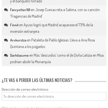
y el banquero forrado
en
Josep Cuevas reta a Sabina, con su canción
Fancyotter98
‘Fragancias de Madrid’
en
Ayuso logró que Madrid acaparase el 73% de la
Finnit
inversión extranjera
en
Pataleta de Pablo Iglesias: Lleva a Ana Rosa
Arukorstza
Quintana a los juzgados
en
Más ‘descuidos’ como el de Doña Letizia en Misa
Darkitasume
podrían abolir la Monarquía
¿TE VAS A PERDER LAS ÚLTIMAS NOTICIAS?
Dirección de correo electrónico: