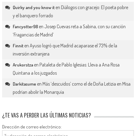
en
Diálogos con gracejo: El poeta pobre
Quirky and you know it
y el banquero forrado
en
Josep Cuevas reta a Sabina, con su canción
Fancyotter98
‘Fragancias de Madrid’
en
Ayuso logró que Madrid acaparase el 73% de la
Finnit
inversión extranjera
en
Pataleta de Pablo Iglesias: Lleva a Ana Rosa
Arukorstza
Quintana a los juzgados
en
Más ‘descuidos’ como el de Doña Letizia en Misa
Darkitasume
podrían abolir la Monarquía
¿TE VAS A PERDER LAS ÚLTIMAS NOTICIAS?
Dirección de correo electrónico: