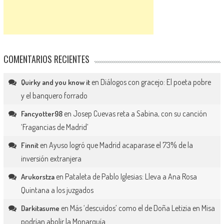
COMENTARIOS RECIENTES
en
Diálogos con gracejo: El poeta pobre
Quirky and you know it
y el banquero forrado
en
Josep Cuevas reta a Sabina, con su canción
Fancyotter98
‘Fragancias de Madrid’
en
Ayuso logró que Madrid acaparase el 73% de la
Finnit
inversión extranjera
en
Pataleta de Pablo Iglesias: Lleva a Ana Rosa
Arukorstza
Quintana a los juzgados
en
Más ‘descuidos’ como el de Doña Letizia en Misa
Darkitasume
podrían abolir la Monarquía