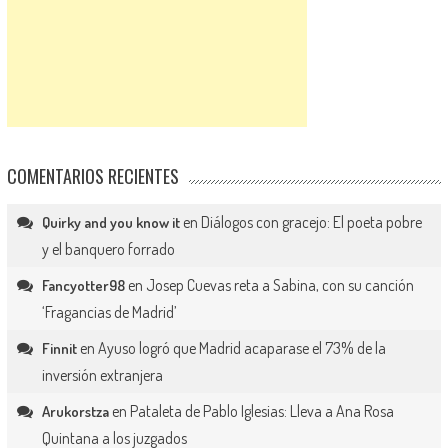
COMENTARIOS RECIENTES
en
Diálogos con gracejo: El poeta pobre
Quirky and you know it
y el banquero forrado
en
Josep Cuevas reta a Sabina, con su canción
Fancyotter98
‘Fragancias de Madrid’
en
Ayuso logró que Madrid acaparase el 73% de la
Finnit
inversión extranjera
en
Pataleta de Pablo Iglesias: Lleva a Ana Rosa
Arukorstza
Quintana a los juzgados