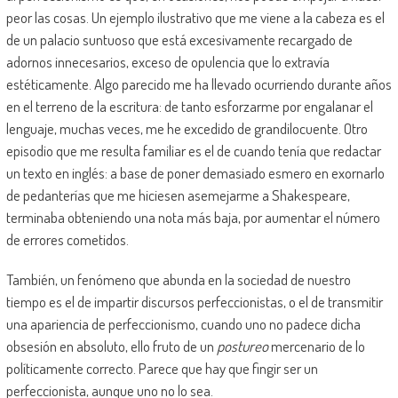
peor las cosas. Un ejemplo ilustrativo que me viene a la cabeza es el
de un palacio suntuoso que está excesivamente recargado de
adornos innecesarios, exceso de opulencia que lo extravía
estéticamente. Algo parecido me ha llevado ocurriendo durante años
en el terreno de la escritura: de tanto esforzarme por engalanar el
lenguaje, muchas veces, me he excedido de grandilocuente. Otro
episodio que me resulta familiar es el de cuando tenía que redactar
un texto en inglés: a base de poner demasiado esmero en exornarlo
de pedanterías que me hiciesen asemejarme a Shakespeare,
terminaba obteniendo una nota más baja, por aumentar el número
de errores cometidos.
También, un fenómeno que abunda en la sociedad de nuestro
tiempo es el de impartir discursos perfeccionistas, o el de transmitir
una apariencia de perfeccionismo, cuando uno no padece dicha
obsesión en absoluto, ello fruto de un
postureo
mercenario de lo
políticamente correcto. Parece que hay que fingir ser un
perfeccionista, aunque uno no lo sea.