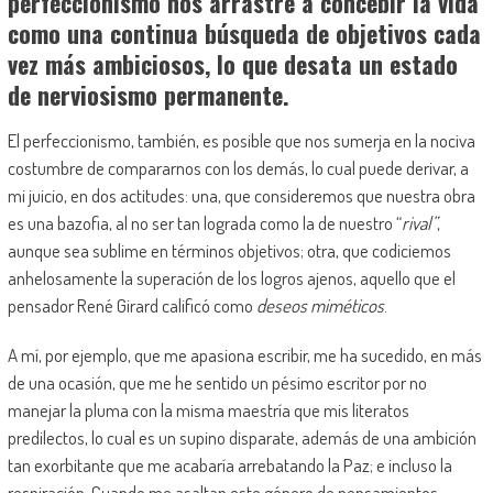
perfeccionismo nos arrastre a concebir la vida
como una continua búsqueda de objetivos cada
vez más ambiciosos, lo que desata un estado
de nerviosismo permanente.
El perfeccionismo, también, es posible que nos sumerja en la nociva
costumbre de compararnos con los demás, lo cual puede derivar, a
mi juicio, en dos actitudes: una, que consideremos que nuestra obra
es una bazofia, al no ser tan lograda como la de nuestro “
rival”
,
aunque sea sublime en términos objetivos; otra, que codiciemos
anhelosamente la superación de los logros ajenos, aquello que el
pensador René Girard calificó como
deseos miméticos
.
A mí, por ejemplo, que me apasiona escribir, me ha sucedido, en más
de una ocasión, que me he sentido un pésimo escritor por no
manejar la pluma con la misma maestría que mis literatos
predilectos, lo cual es un supino disparate, además de una ambición
tan exorbitante que me acabaría arrebatando la Paz; e incluso la
respiración. Cuando me asaltan este género de pensamientos,