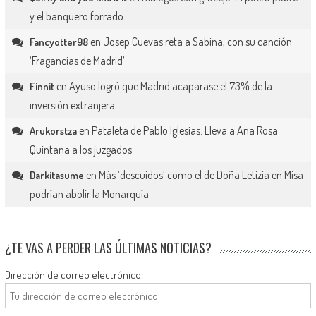
y el banquero forrado
en
Josep Cuevas reta a Sabina, con su canción
Fancyotter98
‘Fragancias de Madrid’
en
Ayuso logró que Madrid acaparase el 73% de la
Finnit
inversión extranjera
en
Pataleta de Pablo Iglesias: Lleva a Ana Rosa
Arukorstza
Quintana a los juzgados
en
Más ‘descuidos’ como el de Doña Letizia en Misa
Darkitasume
podrían abolir la Monarquía
¿TE VAS A PERDER LAS ÚLTIMAS NOTICIAS?
Dirección de correo electrónico: