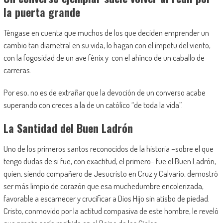
la puerta grande
Téngase en cuenta que muchos de los que deciden emprender un
cambio tan diam
e
tral
en su vida, lo hagan con el ímpetu del viento,
con la fogosidad de un ave fénix y con el ahínco de un caballo de
carreras.
Por eso, no es de extrañar que
la devoción de un converso
acabe
superando con creces a
la de
un católico
“
de toda la vida
”
.
La Santidad del Buen Ladrón
Uno de los primeros santos reconocidos de la historia –sobre el que
tengo dudas de si fue
, con exactitud,
el primero-
fue el Buen Ladrón,
quien, siendo compañero de Jesucristo en Cruz y Calvario, demostró
ser más limpio de corazón que esa muchedumbre encolerizada,
favorable a escarnecer y
crucificar a Dios Hijo sin atisbo de piedad.
Cristo, conmovido por la actitud compasiva de este hombre, le reveló