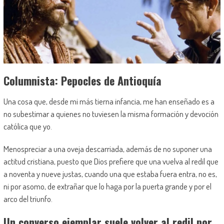
Columnista: Pepocles de Antioquía
Una cosa que, desde mi más tierna infancia, me han enseñado es a
no subestimar a quienes no tuviesen la misma formación y devoción
católica que yo.
Menospreciar a una oveja descarriada, además de no suponer una
actitud cristiana, puesto que Dios prefiere que una vuelva al redil que
a noventa y nueve justas,
cuando una que estaba fuera entra, no es,
ni por asomo, de extrañar que lo haga por la puerta grande y
por
el
arco del triunfo.
Un converso ejemplar suele volver al redil por