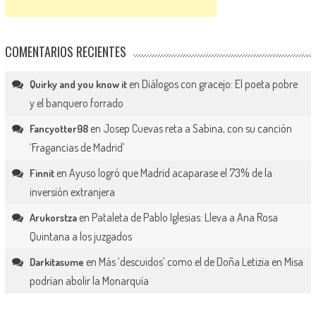
COMENTARIOS RECIENTES
en
Diálogos con gracejo: El poeta pobre
Quirky and you know it
y el banquero forrado
en
Josep Cuevas reta a Sabina, con su canción
Fancyotter98
‘Fragancias de Madrid’
en
Ayuso logró que Madrid acaparase el 73% de la
Finnit
inversión extranjera
en
Pataleta de Pablo Iglesias: Lleva a Ana Rosa
Arukorstza
Quintana a los juzgados
en
Más ‘descuidos’ como el de Doña Letizia en Misa
Darkitasume
podrían abolir la Monarquía