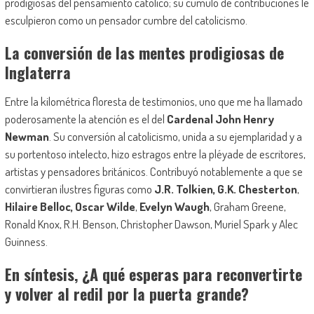
prodigiosas
del pensamiento
católico; su cúmulo de contribuciones le
esculpieron como un pensador cumbre del catolicismo.
La conversión de las mentes prodigiosas de
Inglaterra
Entre la kilométrica floresta de testimonios, uno que me ha llamado
poderosamente la atención es el del
C
ardenal John Henry
Newman
. Su conversión al catolicismo, unida a
su ejemplaridad y
a
su
portentoso intelecto,
hizo estragos
entre la pléyade de escritores,
artistas y
pensadores británicos. Contribuyó notablemente a que se
convirtieran
ilustres figuras como
J.R.
Tolki
e
n
,
G.K.
Chesterton
,
Hilaire
Belloc
, Oscar Wilde
,
Evelyn
Waugh
,
Graham
Greene
,
Ronald Knox, R.H.
Benson
, Christopher Dawson,
Muriel
Spark
y
Alec
Guinness
.
En síntesis,
¿A qué esperas para reconvertirte
y volver al redil por la puerta grande?