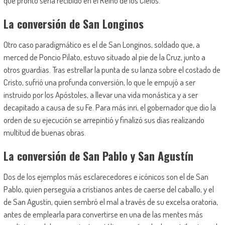
que pronto sería recibido en el Reino de los Cielos.
La conversión de San Longinos
Otro caso paradigmático es el de San
Longinos
, soldado que, a
merced de Poncio
Pilato
, estuvo situado al pie de la Cruz, jun
to a
otros guardias. Tras estrellar la punta de su lanza sobre
el costado de
Cristo, sufrió una profun
da conversión, lo que le empujó
a ser
instruido por los Apóstoles, a llevar una vida monástica y a ser
decapitado a causa de su Fe.
Para más inri, e
l gobernador que dio la
orden de su ejecución se arrepintió y final
izó sus días realizando
multitud
de buenas obras.
La conversión de San Pablo y San Agustín
Dos
de los ejemplos más esclarecedores e icónicos
son el
de San
Pablo, quien perseguía a cristian
os antes de caerse del caballo, y el
de San Agustín, quien sembró el mal a través de su excelsa oratoria,
antes de emplearla para convertirse en una de las mentes
más