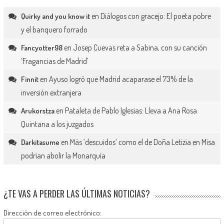
en
Diálogos con gracejo: El poeta pobre
Quirky and you know it
y el banquero forrado
en
Josep Cuevas reta a Sabina, con su canción
Fancyotter98
‘Fragancias de Madrid’
en
Ayuso logró que Madrid acaparase el 73% de la
Finnit
inversión extranjera
en
Pataleta de Pablo Iglesias: Lleva a Ana Rosa
Arukorstza
Quintana a los juzgados
en
Más ‘descuidos’ como el de Doña Letizia en Misa
Darkitasume
podrían abolir la Monarquía
¿TE VAS A PERDER LAS ÚLTIMAS NOTICIAS?
Dirección de correo electrónico: