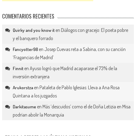
COMENTARIOS RECIENTES
en
Diálogos con gracejo: El poeta pobre
Quirky and you know it
y el banquero forrado
en
Josep Cuevas reta a Sabina, con su canción
Fancyotter98
‘Fragancias de Madrid’
en
Ayuso logró que Madrid acaparase el 73% de la
Finnit
inversión extranjera
en
Pataleta de Pablo Iglesias: Lleva a Ana Rosa
Arukorstza
Quintana a los juzgados
en
Más ‘descuidos’ como el de Doña Letizia en Misa
Darkitasume
podrían abolir la Monarquía