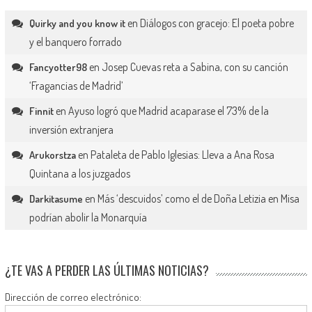
en
Diálogos con gracejo: El poeta pobre
Quirky and you know it
y el banquero forrado
en
Josep Cuevas reta a Sabina, con su canción
Fancyotter98
‘Fragancias de Madrid’
en
Ayuso logró que Madrid acaparase el 73% de la
Finnit
inversión extranjera
en
Pataleta de Pablo Iglesias: Lleva a Ana Rosa
Arukorstza
Quintana a los juzgados
en
Más ‘descuidos’ como el de Doña Letizia en Misa
Darkitasume
podrían abolir la Monarquía
¿TE VAS A PERDER LAS ÚLTIMAS NOTICIAS?
Dirección de correo electrónico: