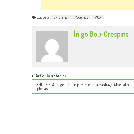
Etiqueta
Ok Diario
Podemos
VOX
Íñigo Bou-Crespins
Post
Artículo anterior
ENCUESTA: Elige a quién prefieres, si a Santiago Abascal o a 
navigation
Iglesias