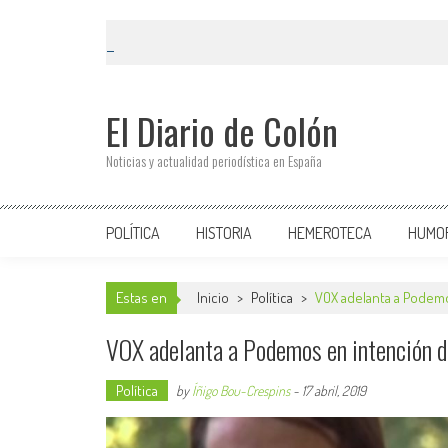
El Diario de Colón
Noticias y actualidad periodística en España
POLÍTICA
HISTORIA
HEMEROTECA
HUMO
Estas en
Inicio
>
Política
>
VOX adelanta a Podemo
VOX adelanta a Podemos en intención d
Política
by
Íñigo Bou-Crespins
-
17 abril, 2019