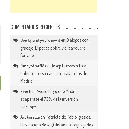
COMENTARIOS RECIENTES
en
Diálogos con
Quirky and you know it
gracejo: El poeta pobre y el banquero
forrado
en
Josep Cuevas reta a
Fancyotter98
Sabina, con su canción ‘Fragancias de
Madrid’
en
Ayuso logró que Madrid
Finnit
acaparase el 73% de la inversión
extranjera
en
Pataleta de Pablo Iglesias:
Arukorstza
Lleva a Ana Rosa Quintana a los juzgados