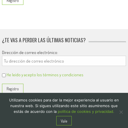
¿TE VAS A PERDER LAS ÚLTIMAS NOTICIAS?
Dirección de correo electrónico:
He leído y acepto los términos y condiciones
Utilizamos cookies para dar la mejor experiencia al usuario en
nuestra web. Si sigues utilizando este sitio asumiremos que
estás de acuerdo con la
política de cookies y privacidad.
© 2026
El Diario de Colón
Vale
Politica de privacidad y cookies
Quienes Somos