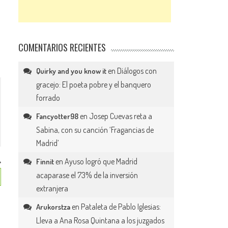
COMENTARIOS RECIENTES
en
Diálogos con
Quirky and you know it
gracejo: El poeta pobre y el banquero
forrado
en
Josep Cuevas reta a
Fancyotter98
Sabina, con su canción ‘Fragancias de
Madrid’
en
Ayuso logró que Madrid
Finnit
acaparase el 73% de la inversión
extranjera
en
Pataleta de Pablo Iglesias:
Arukorstza
Lleva a Ana Rosa Quintana a los juzgados