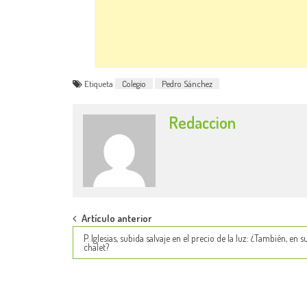
Etiqueta
Colegio
Pedro Sánchez
Redaccion
Post
Artículo anterior
P. Iglesias, subida salvaje en el precio de la luz: ¿También, en s
navigation
chalet?