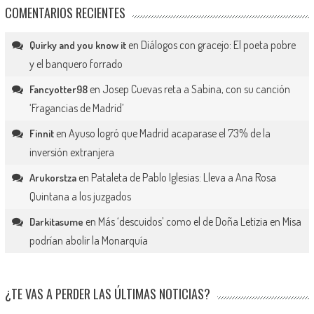
COMENTARIOS RECIENTES
en
Diálogos con gracejo: El poeta pobre
Quirky and you know it
y el banquero forrado
en
Josep Cuevas reta a Sabina, con su canción
Fancyotter98
‘Fragancias de Madrid’
en
Ayuso logró que Madrid acaparase el 73% de la
Finnit
inversión extranjera
en
Pataleta de Pablo Iglesias: Lleva a Ana Rosa
Arukorstza
Quintana a los juzgados
en
Más ‘descuidos’ como el de Doña Letizia en Misa
Darkitasume
podrían abolir la Monarquía
¿TE VAS A PERDER LAS ÚLTIMAS NOTICIAS?