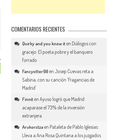
COMENTARIOS RECIENTES
en
Diálogos con
Quirky and you know it
gracejo: El poeta pobre y el banquero
forrado
en
Josep Cuevas reta a
Fancyotter98
Sabina, con su canción ‘Fragancias de
Madrid’
en
Ayuso logró que Madrid
Finnit
acaparase el 73% de la inversión
extranjera
en
Pataleta de Pablo Iglesias:
Arukorstza
Lleva a Ana Rosa Quintana a los juzgados