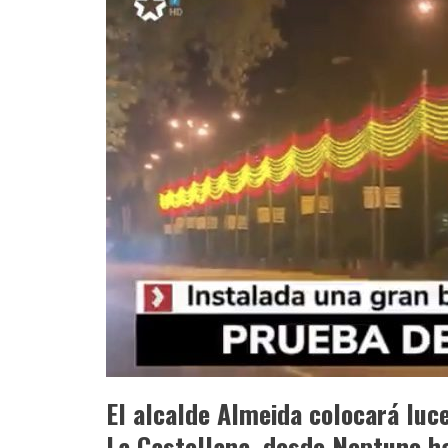
El alcalde Almeida colocará luc
La Castellana, desde Neptuno h