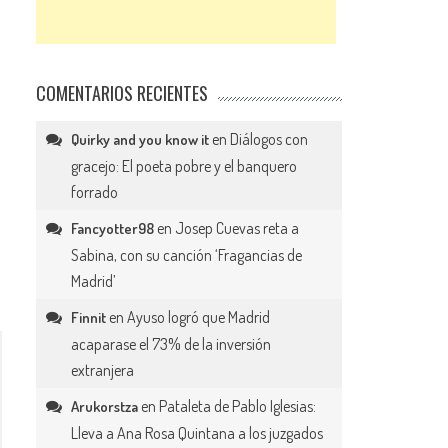
COMENTARIOS RECIENTES
en
Diálogos con
Quirky and you know it
gracejo: El poeta pobre y el banquero
forrado
en
Josep Cuevas reta a
Fancyotter98
Sabina, con su canción ‘Fragancias de
Madrid’
en
Ayuso logró que Madrid
Finnit
acaparase el 73% de la inversión
extranjera
en
Pataleta de Pablo Iglesias:
Arukorstza
Lleva a Ana Rosa Quintana a los juzgados