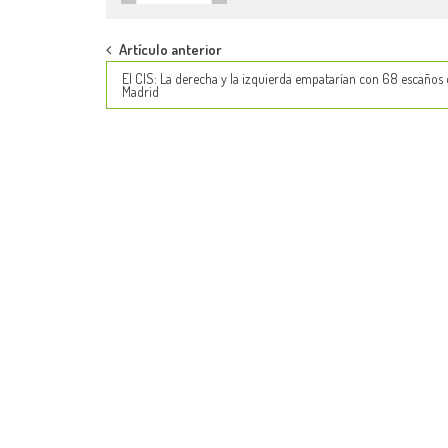
Post
Artículo anterior
El CIS: La derecha y la izquierda empatarían con 68 escaños
navigation
Madrid