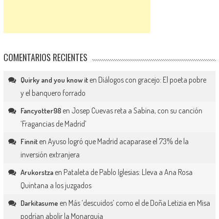
COMENTARIOS RECIENTES
en
Diálogos con gracejo: El poeta pobre
Quirky and you know it
y el banquero forrado
en
Josep Cuevas reta a Sabina, con su canción
Fancyotter98
‘Fragancias de Madrid’
en
Ayuso logró que Madrid acaparase el 73% de la
Finnit
inversión extranjera
en
Pataleta de Pablo Iglesias: Lleva a Ana Rosa
Arukorstza
Quintana a los juzgados
en
Más ‘descuidos’ como el de Doña Letizia en Misa
Darkitasume
podrían abolir la Monarquía