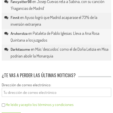
en
Josep Cuevas reta a Sabina, con su canción
Fancyotter98
‘Fragancias de Madrid’
en
Ayuso logró que Madrid acaparase el 73% de la
Finnit
inversión extranjera
en
Pataleta de Pablo Iglesias: Lleva a Ana Rosa
Arukorstza
Quintana a los juzgados
en
Más ‘descuidos’ como el de Doña Letizia en Misa
Darkitasume
podrían abolir la Monarquía
¿TE VAS A PERDER LAS ÚLTIMAS NOTICIAS?
Dirección de correo electrónico:
He leído y acepto los términos y condiciones