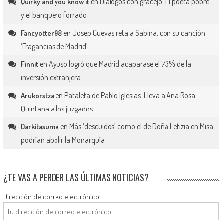
en
Diálogos con gracejo: El poeta pobre
Quirky and you know it
y el banquero forrado
en
Josep Cuevas reta a Sabina, con su canción
Fancyotter98
‘Fragancias de Madrid’
en
Ayuso logró que Madrid acaparase el 73% de la
Finnit
inversión extranjera
en
Pataleta de Pablo Iglesias: Lleva a Ana Rosa
Arukorstza
Quintana a los juzgados
en
Más ‘descuidos’ como el de Doña Letizia en Misa
Darkitasume
podrían abolir la Monarquía
¿TE VAS A PERDER LAS ÚLTIMAS NOTICIAS?
Dirección de correo electrónico: