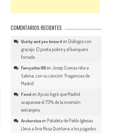
COMENTARIOS RECIENTES
en
Diálogos con
Quirky and you know it
gracejo: El poeta pobre y el banquero
forrado
en
Josep Cuevas reta a
Fancyotter98
Sabina, con su canción ‘Fragancias de
Madrid’
en
Ayuso logró que Madrid
Finnit
acaparase el 73% de la inversión
extranjera
en
Pataleta de Pablo Iglesias:
Arukorstza
Lleva a Ana Rosa Quintana a los juzgados