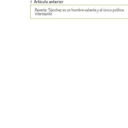
Post
Artículo anterior
Reverte: ‘Sánchez es un hombre valiente y el único político
navigation
interesante’