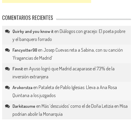
COMENTARIOS RECIENTES
en
Diálogos con gracejo: El poeta pobre
Quirky and you know it
y el banquero forrado
en
Josep Cuevas reta a Sabina, con su canción
Fancyotter98
‘Fragancias de Madrid’
en
Ayuso logró que Madrid acaparase el 73% de la
Finnit
inversión extranjera
en
Pataleta de Pablo Iglesias: Lleva a Ana Rosa
Arukorstza
Quintana a los juzgados
en
Más ‘descuidos’ como el de Doña Letizia en Misa
Darkitasume
podrían abolir la Monarquía