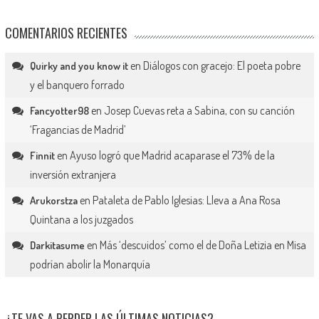
COMENTARIOS RECIENTES
en
Diálogos con gracejo: El poeta pobre
Quirky and you know it
y el banquero forrado
en
Josep Cuevas reta a Sabina, con su canción
Fancyotter98
‘Fragancias de Madrid’
en
Ayuso logró que Madrid acaparase el 73% de la
Finnit
inversión extranjera
en
Pataleta de Pablo Iglesias: Lleva a Ana Rosa
Arukorstza
Quintana a los juzgados
en
Más ‘descuidos’ como el de Doña Letizia en Misa
Darkitasume
podrían abolir la Monarquía
¿TE VAS A PERDER LAS ÚLTIMAS NOTICIAS?