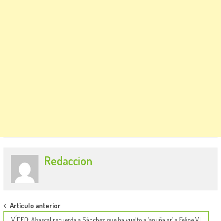
Redaccion
Post
Artículo anterior
VÍDEO: Abascal recuerda a Sánchez que ha vuelto a ‘apuñalar’ a Felipe VI