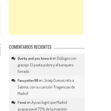
COMENTARIOS RECIENTES
en
Diálogos con
Quirky and you know it
gracejo: El poeta pobre y el banquero
forrado
en
Josep Cuevas reta a
Fancyotter98
Sabina, con su canción ‘Fragancias de
Madrid’
en
Ayuso logró que Madrid
Finnit
acaparase el 73% de la inversión