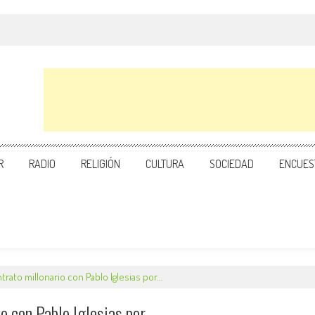
R
RADIO
RELIGIÓN
CULTURA
SOCIEDAD
ENCUES
rato millonario con Pablo Iglesias por…
 con Pablo Iglesias por…