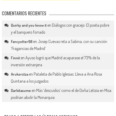
COMENTARIOS RECIENTES
en
Diálogos con gracejo: El poeta pobre
Quirky and you know it
y el banquero forrado
en
Josep Cuevas reta a Sabina, con su canción
Fancyotter98
‘Fragancias de Madrid’
en
Ayuso logró que Madrid acaparase el 73% de la
Finnit
inversión extranjera
en
Pataleta de Pablo Iglesias: Lleva a Ana Rosa
Arukorstza
Quintana a los juzgados
en
Más ‘descuidos’ como el de Doña Letizia en Misa
Darkitasume
podrían abolir la Monarquía