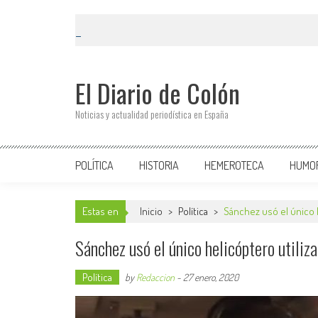
El Diario de Colón
Noticias y actualidad periodística en España
POLÍTICA
HISTORIA
HEMEROTECA
HUMO
Estas en
Inicio
>
Política
>
Sánchez usó el único 
Sánchez usó el único helicóptero utiliz
Política
by
Redaccion
-
27 enero, 2020