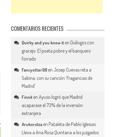
COMENTARIOS RECIENTES
en
Diálogos con
Quirky and you know it
gracejo: El poeta pobre y el banquero
forrado
en
Josep Cuevas reta a
Fancyotter98
Sabina, con su canción ‘Fragancias de
Madrid’
en
Ayuso logró que Madrid
Finnit
acaparase el 73% de la inversión
extranjera
en
Pataleta de Pablo Iglesias:
Arukorstza
Lleva a Ana Rosa Quintana a los juzgados