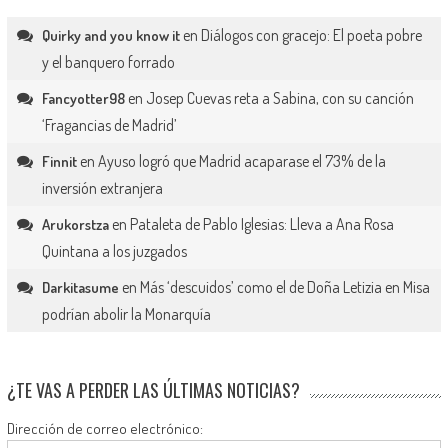
en
Diálogos con gracejo: El poeta pobre
Quirky and you know it
y el banquero forrado
en
Josep Cuevas reta a Sabina, con su canción
Fancyotter98
‘Fragancias de Madrid’
en
Ayuso logró que Madrid acaparase el 73% de la
Finnit
inversión extranjera
en
Pataleta de Pablo Iglesias: Lleva a Ana Rosa
Arukorstza
Quintana a los juzgados
en
Más ‘descuidos’ como el de Doña Letizia en Misa
Darkitasume
podrían abolir la Monarquía
¿TE VAS A PERDER LAS ÚLTIMAS NOTICIAS?
Dirección de correo electrónico: