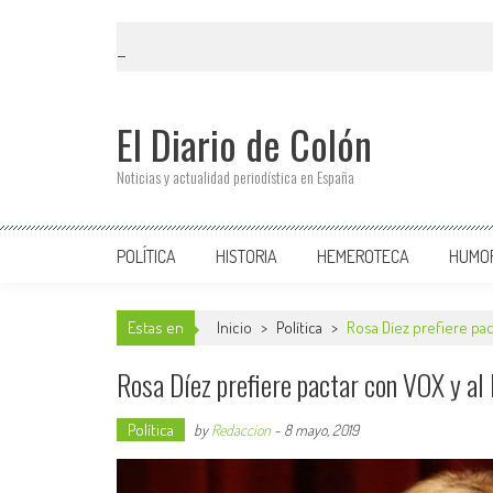
El Diario de Colón
Noticias y actualidad periodística en España
POLÍTICA
HISTORIA
HEMEROTECA
HUMO
Estas en
Inicio
>
Política
>
Rosa Díez prefiere pa
Rosa Díez prefiere pactar con VOX y al
Política
by
Redaccion
-
8 mayo, 2019