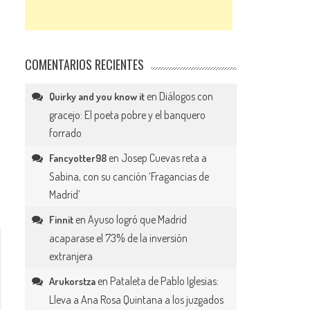
COMENTARIOS RECIENTES
en
Diálogos con
Quirky and you know it
gracejo: El poeta pobre y el banquero
forrado
en
Josep Cuevas reta a
Fancyotter98
Sabina, con su canción ‘Fragancias de
Madrid’
en
Ayuso logró que Madrid
Finnit
acaparase el 73% de la inversión
extranjera
en
Pataleta de Pablo Iglesias:
Arukorstza
Lleva a Ana Rosa Quintana a los juzgados