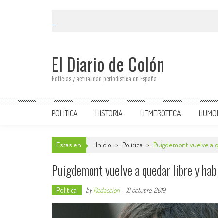
El Diario de Colón
Noticias y actualidad periodística en España
POLÍTICA
HISTORIA
HEMEROTECA
HUMO
Estas en
Inicio
>
Política
>
Puigdemont vuelve a q
Puigdemont vuelve a quedar libre y ha
Política
by
Redaccion
-
18 octubre, 2019