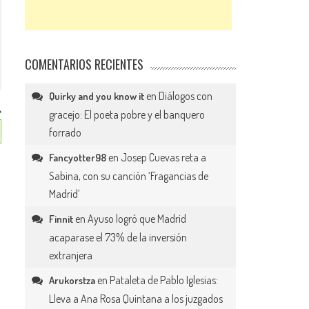
COMENTARIOS RECIENTES
en
Diálogos con
Quirky and you know it
gracejo: El poeta pobre y el banquero
forrado
en
Josep Cuevas reta a
Fancyotter98
Sabina, con su canción ‘Fragancias de
Madrid’
en
Ayuso logró que Madrid
Finnit
acaparase el 73% de la inversión
extranjera
en
Pataleta de Pablo Iglesias:
Arukorstza
Lleva a Ana Rosa Quintana a los juzgados