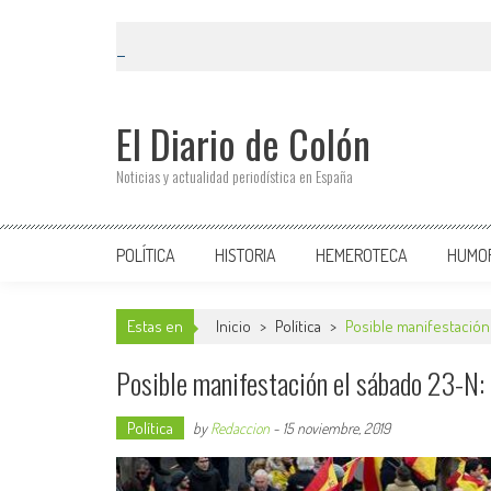
El Diario de Colón
Noticias y actualidad periodística en España
POLÍTICA
HISTORIA
HEMEROTECA
HUMO
Estas en
Inicio
>
Política
>
Posible manifestación 
Posible manifestación el sábado 23-N: 
Política
by
Redaccion
-
15 noviembre, 2019