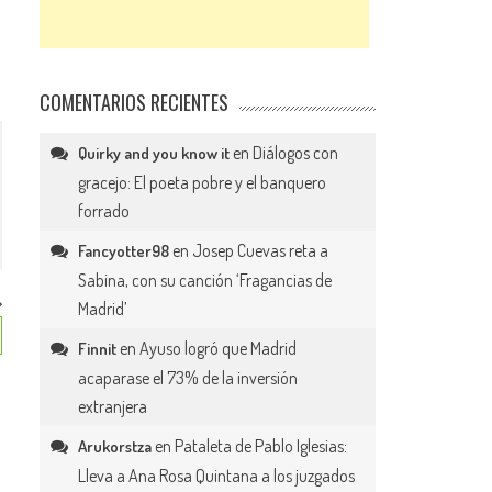
COMENTARIOS RECIENTES
en
Diálogos con
Quirky and you know it
gracejo: El poeta pobre y el banquero
forrado
en
Josep Cuevas reta a
Fancyotter98
Sabina, con su canción ‘Fragancias de
Madrid’
en
Ayuso logró que Madrid
Finnit
acaparase el 73% de la inversión
extranjera
en
Pataleta de Pablo Iglesias:
Arukorstza
Lleva a Ana Rosa Quintana a los juzgados