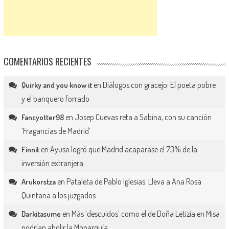
COMENTARIOS RECIENTES
en
Diálogos con gracejo: El poeta pobre
Quirky and you know it
y el banquero forrado
en
Josep Cuevas reta a Sabina, con su canción
Fancyotter98
‘Fragancias de Madrid’
en
Ayuso logró que Madrid acaparase el 73% de la
Finnit
inversión extranjera
en
Pataleta de Pablo Iglesias: Lleva a Ana Rosa
Arukorstza
Quintana a los juzgados
en
Más ‘descuidos’ como el de Doña Letizia en Misa
Darkitasume
podrían abolir la Monarquía