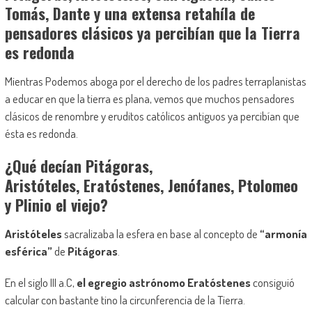
Tomás, Dante y una extensa retahíla de
pensadores clásicos ya percibían que la Tierra
es redonda
Mientras Podemos aboga por el derecho de los padres terraplanistas
a educar en que la tierra es plana, vemos que muchos pensadores
clásicos de renombre y eruditos católicos antiguos ya percibían que
ésta es redonda.
¿
Qué decían Pitágoras,
Aristóteles, Eratóstenes, Jenófanes, Ptolomeo
y Plinio el viejo?
Aristóteles
sacralizaba la esfera en base al concepto de
“armonía
esférica”
de
Pitágoras
.
En el siglo III a.C,
el egregio astrónomo Eratóstenes
consiguió
calcular con bastante tino la circunferencia de la Tierra.