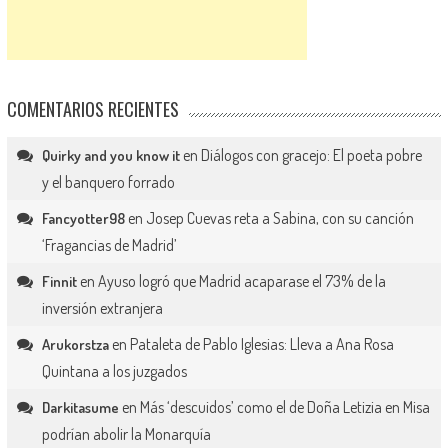
COMENTARIOS RECIENTES
en
Diálogos con gracejo: El poeta pobre
Quirky and you know it
y el banquero forrado
en
Josep Cuevas reta a Sabina, con su canción
Fancyotter98
‘Fragancias de Madrid’
en
Ayuso logró que Madrid acaparase el 73% de la
Finnit
inversión extranjera
en
Pataleta de Pablo Iglesias: Lleva a Ana Rosa
Arukorstza
Quintana a los juzgados
en
Más ‘descuidos’ como el de Doña Letizia en Misa
Darkitasume
podrían abolir la Monarquía