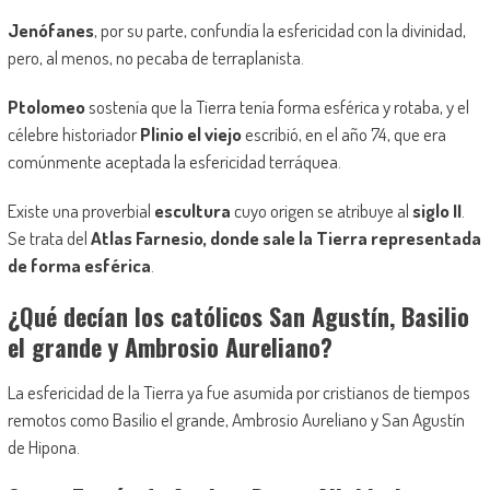
Jenófanes
, por su parte, confundía la esfericidad con la divinidad,
pero, al menos, no pecaba de terraplanista.
Ptolomeo
sostenía que la Tierra tenía forma esférica y rotaba, y el
célebre historiador
Plinio el viejo
escribió, en el año 74, que era
comúnmente aceptada la esfericidad terráquea.
Existe una proverbial
escultura
cuyo origen se atribuye al
siglo II
.
Se trata del
Atlas Farnesio, donde sale la Tierra representada
de forma esférica
.
¿
Qué decían los católicos San Agustín, Basilio
el grande y Ambrosio Aureliano?
La esfericidad de la Tierra ya fue asumida por cristianos de tiempos
remotos como Basilio el grande, Ambrosio Aureliano y San Agustín
de Hipona.