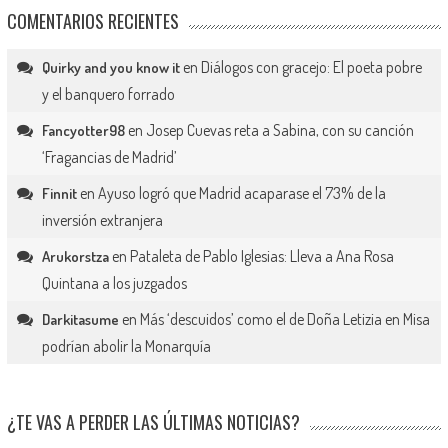
COMENTARIOS RECIENTES
en
Diálogos con gracejo: El poeta pobre
Quirky and you know it
y el banquero forrado
en
Josep Cuevas reta a Sabina, con su canción
Fancyotter98
‘Fragancias de Madrid’
en
Ayuso logró que Madrid acaparase el 73% de la
Finnit
inversión extranjera
en
Pataleta de Pablo Iglesias: Lleva a Ana Rosa
Arukorstza
Quintana a los juzgados
en
Más ‘descuidos’ como el de Doña Letizia en Misa
Darkitasume
podrían abolir la Monarquía
¿TE VAS A PERDER LAS ÚLTIMAS NOTICIAS?