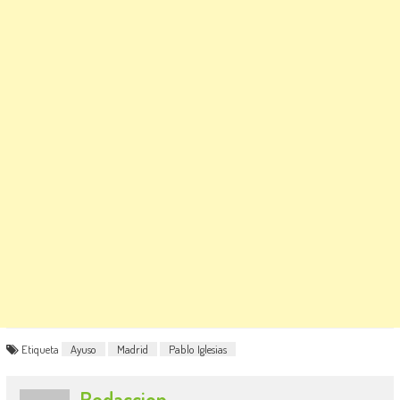
Etiqueta
Ayuso
Madrid
Pablo Iglesias
Redaccion