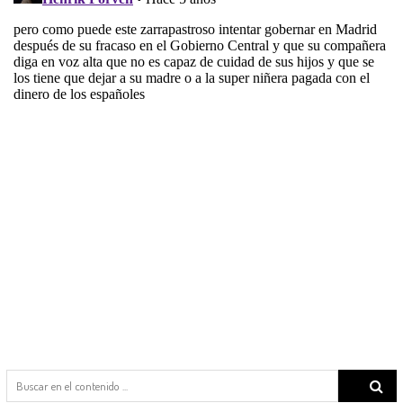
Search
for: