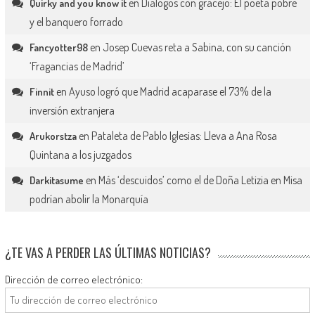
en
Diálogos con gracejo: El poeta pobre
Quirky and you know it
y el banquero forrado
en
Josep Cuevas reta a Sabina, con su canción
Fancyotter98
‘Fragancias de Madrid’
en
Ayuso logró que Madrid acaparase el 73% de la
Finnit
inversión extranjera
en
Pataleta de Pablo Iglesias: Lleva a Ana Rosa
Arukorstza
Quintana a los juzgados
en
Más ‘descuidos’ como el de Doña Letizia en Misa
Darkitasume
podrían abolir la Monarquía
¿TE VAS A PERDER LAS ÚLTIMAS NOTICIAS?
Dirección de correo electrónico: