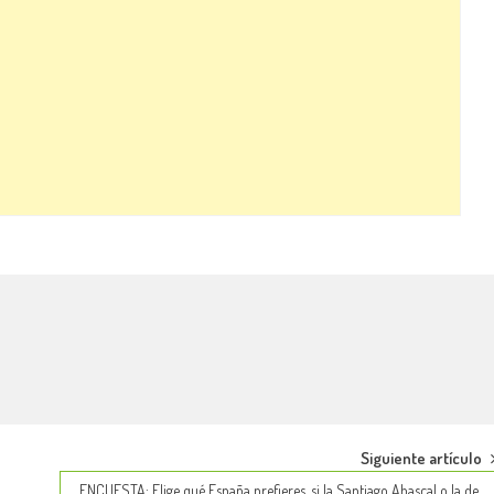
Siguiente artículo
ENCUESTA: Elige qué España prefieres, si la Santiago Abascal o la de