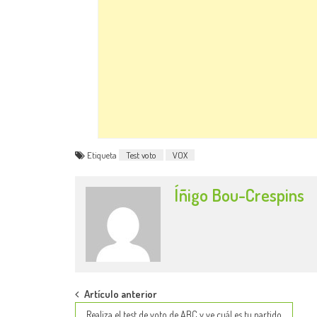
Etiqueta
Test voto
VOX
Íñigo Bou-Crespins
Post
Artículo anterior
Realiza el test de voto de ABC y ve cuál es tu partido