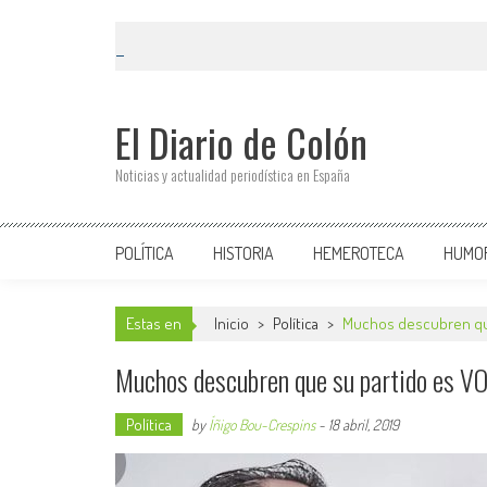
El Diario de Colón
Noticias y actualidad periodística en España
POLÍTICA
HISTORIA
HEMEROTECA
HUMO
Estas en
Inicio
>
Política
>
Muchos descubren que 
Muchos descubren que su partido es VOX
Política
by
Íñigo Bou-Crespins
-
18 abril, 2019