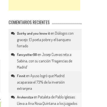
COMENTARIOS RECIENTES
en
Diálogos con
Quirky and you know it
gracejo: El poeta pobre y el banquero
forrado
en
Josep Cuevas reta a
Fancyotter98
Sabina, con su canción ‘Fragancias de
Madrid’
en
Ayuso logró que Madrid
Finnit
acaparase el 73% de la inversión
extranjera
en
Pataleta de Pablo Iglesias:
Arukorstza
Lleva a Ana Rosa Quintana a los juzgados