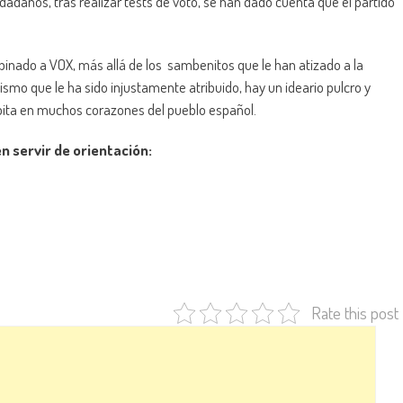
dadanos, tras realizar tests de voto, se han dado cuenta que el partido
opinado a VOX, más allá de los sambenitos que le han atizado a la
mo que le ha sido injustamente atribuido, hay un ideario pulcro y
pita en muchos corazones del pueblo español.
 servir de orientación:
Rate this post