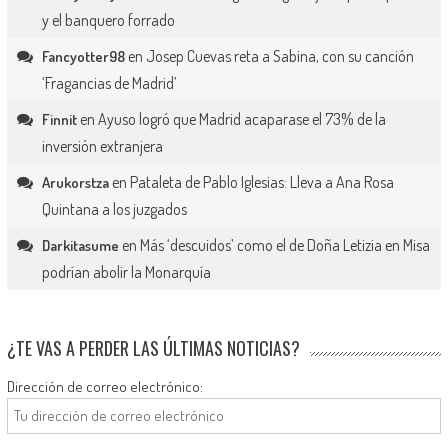
y el banquero forrado
en
Josep Cuevas reta a Sabina, con su canción
Fancyotter98
‘Fragancias de Madrid’
en
Ayuso logró que Madrid acaparase el 73% de la
Finnit
inversión extranjera
en
Pataleta de Pablo Iglesias: Lleva a Ana Rosa
Arukorstza
Quintana a los juzgados
en
Más ‘descuidos’ como el de Doña Letizia en Misa
Darkitasume
podrían abolir la Monarquía
¿TE VAS A PERDER LAS ÚLTIMAS NOTICIAS?
Dirección de correo electrónico: