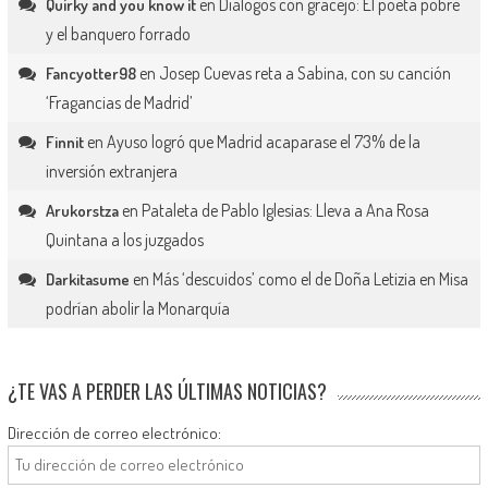
en
Diálogos con gracejo: El poeta pobre
Quirky and you know it
y el banquero forrado
en
Josep Cuevas reta a Sabina, con su canción
Fancyotter98
‘Fragancias de Madrid’
en
Ayuso logró que Madrid acaparase el 73% de la
Finnit
inversión extranjera
en
Pataleta de Pablo Iglesias: Lleva a Ana Rosa
Arukorstza
Quintana a los juzgados
en
Más ‘descuidos’ como el de Doña Letizia en Misa
Darkitasume
podrían abolir la Monarquía
¿TE VAS A PERDER LAS ÚLTIMAS NOTICIAS?
Dirección de correo electrónico: