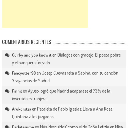
COMENTARIOS RECIENTES
en
Diálogos con gracejo: El poeta pobre
Quirky and you know it
y el banquero forrado
en
Josep Cuevas reta a Sabina, con su canción
Fancyotter98
‘Fragancias de Madrid’
en
Ayuso logró que Madrid acaparase el 73% de la
Finnit
inversión extranjera
en
Pataleta de Pablo Iglesias: Lleva a Ana Rosa
Arukorstza
Quintana a los juzgados
en
Más ‘descuidos’ como el de Doña Letizia en Misa
Darkitasume