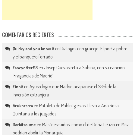
COMENTARIOS RECIENTES
en
Diálogos con gracejo: El poeta pobre
Quirky and you know it
y el banquero forrado
en
Josep Cuevas reta a Sabina, con su canción
Fancyotter98
‘Fragancias de Madrid’
en
Ayuso logró que Madrid acaparase el 73% de la
Finnit
inversión extranjera
en
Pataleta de Pablo Iglesias: Lleva a Ana Rosa
Arukorstza
Quintana a los juzgados
en
Más ‘descuidos’ como el de Doña Letizia en Misa
Darkitasume
podrían abolir la Monarquía