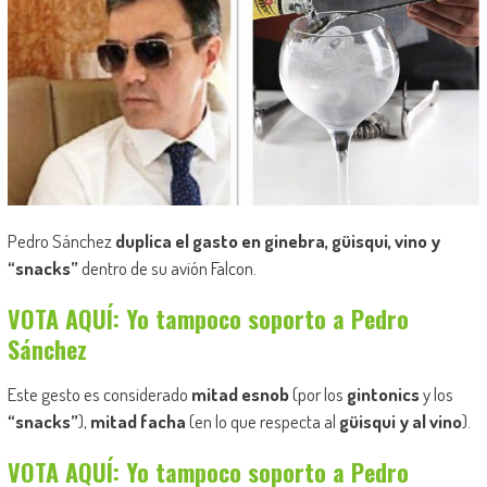
Pedro Sánchez
duplica el gasto en ginebra, güisqui, vino y
“snacks”
dentro de su avión Falcon.
VOTA AQUÍ: Yo tampoco soporto a Pedro
Sánchez
Este gesto es considerado
mitad esnob
(por los
gintonics
y los
“snacks”
),
mitad facha
(en lo que respecta al
güisqui y al vino
).
VOTA AQUÍ: Yo tampoco soporto a Pedro