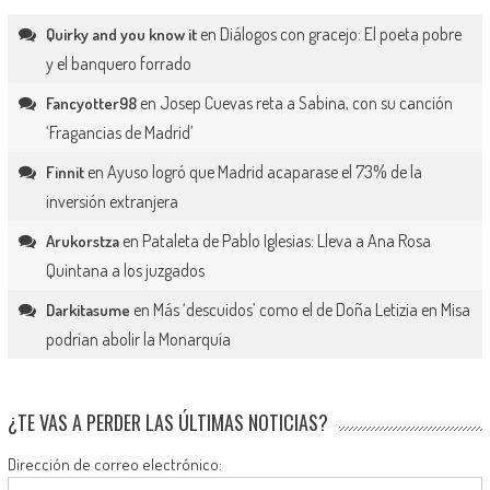
en
Diálogos con gracejo: El poeta pobre
Quirky and you know it
y el banquero forrado
en
Josep Cuevas reta a Sabina, con su canción
Fancyotter98
‘Fragancias de Madrid’
en
Ayuso logró que Madrid acaparase el 73% de la
Finnit
inversión extranjera
en
Pataleta de Pablo Iglesias: Lleva a Ana Rosa
Arukorstza
Quintana a los juzgados
en
Más ‘descuidos’ como el de Doña Letizia en Misa
Darkitasume
podrían abolir la Monarquía
¿TE VAS A PERDER LAS ÚLTIMAS NOTICIAS?
Dirección de correo electrónico: