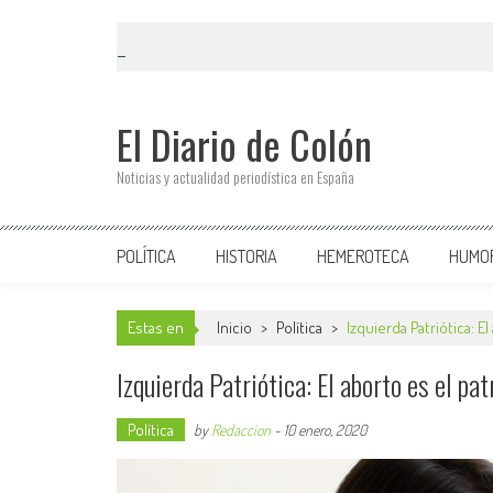
El Diario de Colón
Noticias y actualidad periodística en España
POLÍTICA
HISTORIA
HEMEROTECA
HUMO
Estas en
Inicio
>
Política
>
Izquierda Patriótica: E
Izquierda Patriótica: El aborto es el pa
Política
by
Redaccion
-
10 enero, 2020