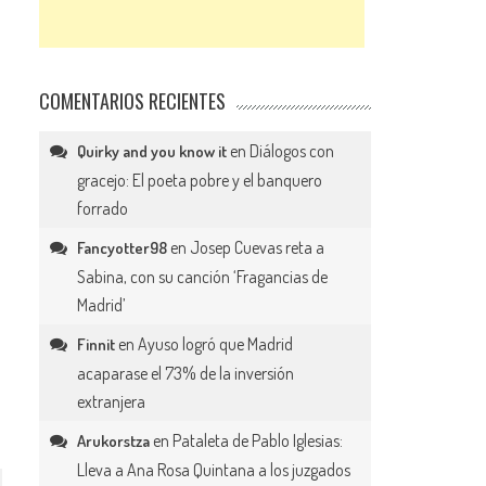
COMENTARIOS RECIENTES
en
Diálogos con
Quirky and you know it
gracejo: El poeta pobre y el banquero
forrado
en
Josep Cuevas reta a
Fancyotter98
Sabina, con su canción ‘Fragancias de
Madrid’
en
Ayuso logró que Madrid
Finnit
acaparase el 73% de la inversión
extranjera
en
Pataleta de Pablo Iglesias:
Arukorstza
Lleva a Ana Rosa Quintana a los juzgados