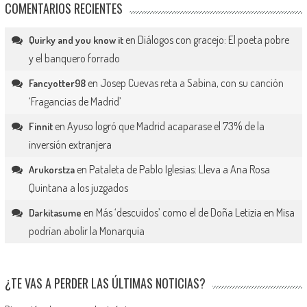
COMENTARIOS RECIENTES
en
Diálogos con gracejo: El poeta pobre
Quirky and you know it
y el banquero forrado
en
Josep Cuevas reta a Sabina, con su canción
Fancyotter98
‘Fragancias de Madrid’
en
Ayuso logró que Madrid acaparase el 73% de la
Finnit
inversión extranjera
en
Pataleta de Pablo Iglesias: Lleva a Ana Rosa
Arukorstza
Quintana a los juzgados
en
Más ‘descuidos’ como el de Doña Letizia en Misa
Darkitasume
podrían abolir la Monarquía
¿TE VAS A PERDER LAS ÚLTIMAS NOTICIAS?