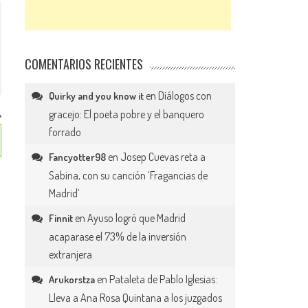
COMENTARIOS RECIENTES
en
Diálogos con
Quirky and you know it
gracejo: El poeta pobre y el banquero
forrado
en
Josep Cuevas reta a
Fancyotter98
Sabina, con su canción ‘Fragancias de
Madrid’
en
Ayuso logró que Madrid
Finnit
acaparase el 73% de la inversión
extranjera
en
Pataleta de Pablo Iglesias:
Arukorstza
Lleva a Ana Rosa Quintana a los juzgados