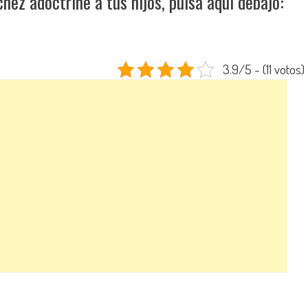
hez adoctrine a tus hijos, pulsa aquí debajo:
3.9/5 - (11 votos)