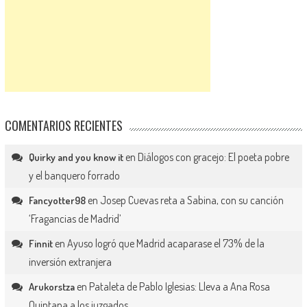
COMENTARIOS RECIENTES
en
Diálogos con gracejo: El poeta pobre
Quirky and you know it
y el banquero forrado
en
Josep Cuevas reta a Sabina, con su canción
Fancyotter98
‘Fragancias de Madrid’
en
Ayuso logró que Madrid acaparase el 73% de la
Finnit
inversión extranjera
en
Pataleta de Pablo Iglesias: Lleva a Ana Rosa
Arukorstza
Quintana a los juzgados