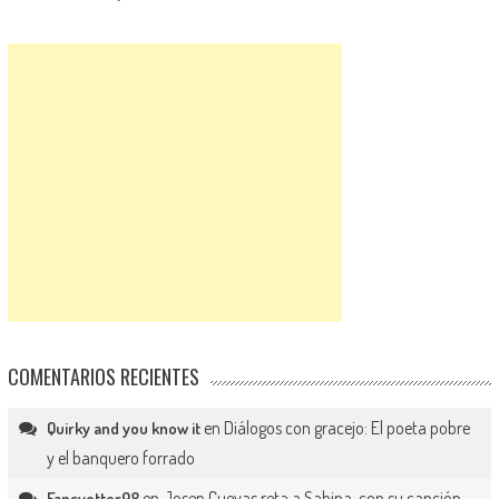
COMENTARIOS RECIENTES
en
Diálogos con gracejo: El poeta pobre
Quirky and you know it
y el banquero forrado
en
Josep Cuevas reta a Sabina, con su canción
Fancyotter98