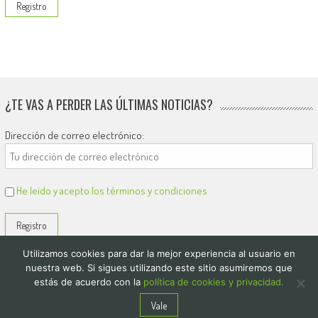
¿TE VAS A PERDER LAS ÚLTIMAS NOTICIAS?
Dirección de correo electrónico:
He leído y acepto los términos y condiciones
Utilizamos cookies para dar la mejor experiencia al usuario en
nuestra web. Si sigues utilizando este sitio asumiremos que
estás de acuerdo con la
política de cookies y privacidad.
© 2026
El Diario de Colón
Vale
Politica de privacidad y cookies
Quienes Somos