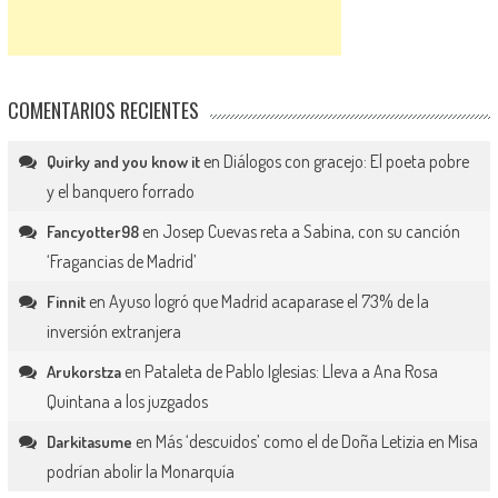
COMENTARIOS RECIENTES
en
Diálogos con gracejo: El poeta pobre
Quirky and you know it
y el banquero forrado
en
Josep Cuevas reta a Sabina, con su canción
Fancyotter98
‘Fragancias de Madrid’
en
Ayuso logró que Madrid acaparase el 73% de la
Finnit
inversión extranjera
en
Pataleta de Pablo Iglesias: Lleva a Ana Rosa
Arukorstza
Quintana a los juzgados
en
Más ‘descuidos’ como el de Doña Letizia en Misa
Darkitasume
podrían abolir la Monarquía